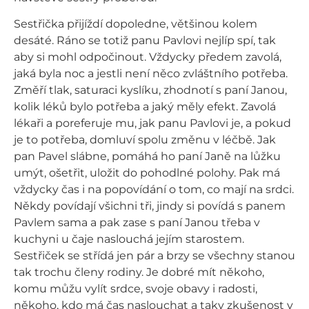
Sestřička přijíždí dopoledne, většinou kolem
desáté. Ráno se totiž panu Pavlovi nejlíp spí, tak
aby si mohl odpočinout. Vždycky předem zavolá,
jaká byla noc a jestli není něco zvláštního potřeba.
Změří tlak, saturaci kyslíku, zhodnotí s paní Janou,
kolik léků bylo potřeba a jaký měly efekt. Zavolá
lékaři a poreferuje mu, jak panu Pavlovi je, a pokud
je to potřeba, domluví spolu změnu v léčbě. Jak
pan Pavel slábne, pomáhá ho paní Janě na lůžku
umýt, ošetřit, uložit do pohodlné polohy. Pak má
vždycky čas i na popovídání o tom, co mají na srdci.
Někdy povídají všichni tři, jindy si povídá s panem
Pavlem sama a pak zase s paní Janou třeba v
kuchyni u čaje naslouchá jejím starostem.
Sestřiček se střídá jen pár a brzy se všechny stanou
tak trochu členy rodiny. Je dobré mít někoho,
komu můžu vylít srdce, svoje obavy i radosti,
někoho, kdo má čas naslouchat a taky zkušenost v