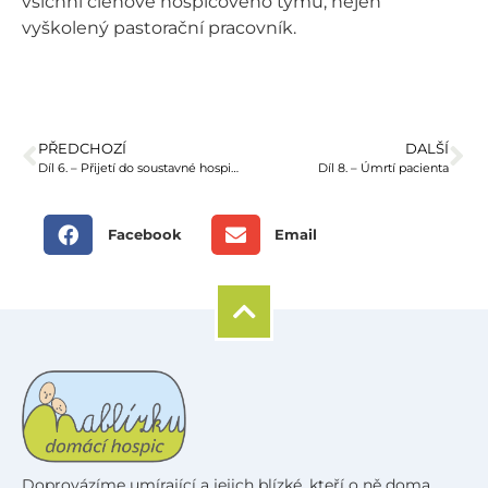
všichni členové hospicového týmu, nejen
vyškolený pastorační pracovník.
PŘEDCHOZÍ
DALŠÍ
Díl 6. – Přijetí do soustavné hospicové péče
Díl 8. – Úmrtí pacienta
Facebook
Email
Doprovázíme umírající a jejich blízké, kteří o ně doma