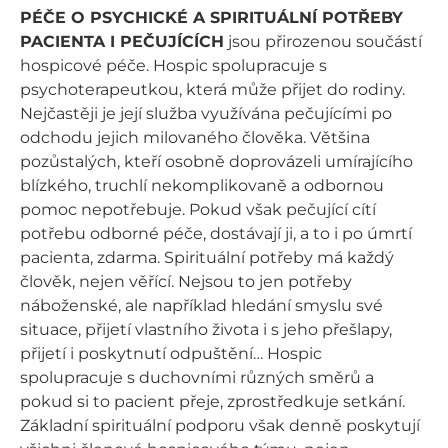
PÉČE O PSYCHICKÉ A SPIRITUÁLNÍ POTŘEBY
PACIENTA I PEČUJÍCÍCH
jsou přirozenou součástí
hospicové péče. Hospic spolupracuje s
psychoterapeutkou, která může přijet do rodiny.
Nejčastěji je její služba využívána pečujícími po
odchodu jejich milovaného člověka. Většina
pozůstalých, kteří osobně doprovázeli umírajícího
blízkého, truchlí nekomplikovaně a odbornou
pomoc nepotřebuje. Pokud však pečující cítí
potřebu odborné péče, dostávají ji, a to i po úmrtí
pacienta, zdarma. Spirituální potřeby má každý
člověk, nejen věřící. Nejsou to jen potřeby
náboženské, ale například hledání smyslu své
situace, přijetí vlastního života i s jeho přešlapy,
přijetí i poskytnutí odpuštění… Hospic
spolupracuje s duchovními různých směrů a
pokud si to pacient přeje, zprostředkuje setkání.
Základní spirituální podporu však denně poskytují