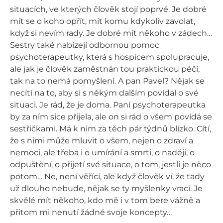
situacích, ve kterých člověk stojí poprvé. Je dobré
mít se o koho opřít, mít komu kdykoliv zavolat,
když si nevím rady. Je dobré mít někoho v zádech…
Sestry také nabízejí odbornou pomoc
psychoterapeutky, která s hospicem spolupracuje,
ale jak je člověk zaměstnán tou praktickou péčí,
tak na to nemá pomyšlení. A pan Pavel? Nějak se
necítí na to, aby si s někým dalším povídal o své
situaci. Je rád, že je doma. Paní psychoterapeutka
by za ním sice přijela, ale on si rád o všem povídá se
sestřičkami. Má k nim za těch pár týdnů blízko. Cítí,
že s nimi může mluvit o všem, nejen o zdraví a
nemoci, ale třeba i o umírání a smrti, o naději, o
odpuštění, o přijetí své situace, o tom, jestli je něco
potom… Ne, není věřící, ale když člověk ví, že tady
už dlouho nebude, nějak se ty myšlenky vrací. Je
skvělé mít někoho, kdo mě i v tom bere vážně a
přitom mi nenutí žádné svoje koncepty…