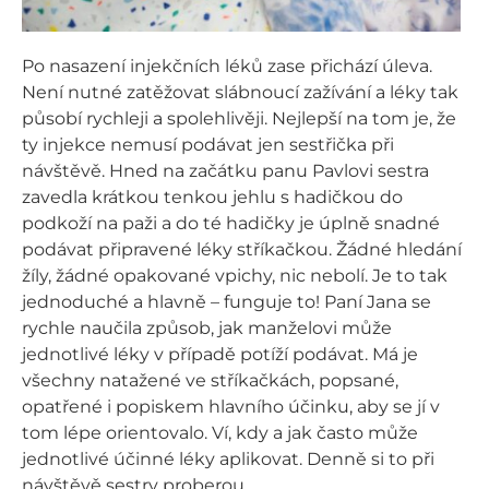
Po nasazení injekčních léků zase přichází úleva.
Není nutné zatěžovat slábnoucí zažívání a léky tak
působí rychleji a spolehlivěji. Nejlepší na tom je, že
ty injekce nemusí podávat jen sestřička při
návštěvě. Hned na začátku panu Pavlovi sestra
zavedla krátkou tenkou jehlu s hadičkou do
podkoží na paži a do té hadičky je úplně snadné
podávat připravené léky stříkačkou. Žádné hledání
žíly, žádné opakované vpichy, nic nebolí. Je to tak
jednoduché a hlavně – funguje to! Paní Jana se
rychle naučila způsob, jak manželovi může
jednotlivé léky v případě potíží podávat. Má je
všechny natažené ve stříkačkách, popsané,
opatřené i popiskem hlavního účinku, aby se jí v
tom lépe orientovalo. Ví, kdy a jak často může
jednotlivé účinné léky aplikovat. Denně si to při
návštěvě sestry proberou.